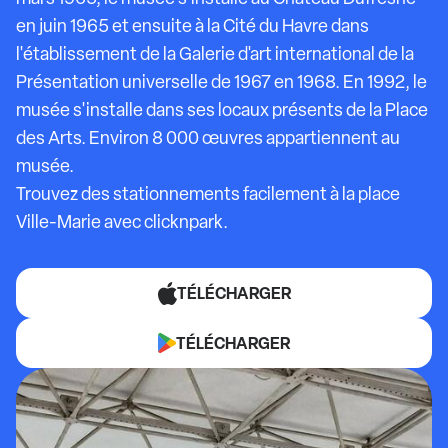
en juin 1965 et ensuite à la Cité du Havre dans
l'établissement de la Galerie d'art international de la
Présentation universelle de 1967 en 1968. En 1992, le
musée s'installe dans ses locaux présents de la Place
des Arts. Environ 8 000 œuvres appartiennent au
musée.
Trouvez des stationnements facilement à la place
Ville-Marie avec clicknpark.
TÉLÉCHARGER
TÉLÉCHARGER