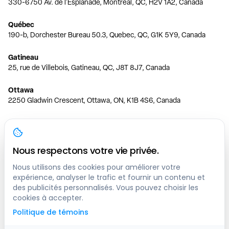
330-6750 Av. de l'Esplanade, Montréal, QC, H2V 1A2, Canada
Québec
190-b, Dorchester Bureau 50.3, Quebec, QC, G1K 5Y9, Canada
Gatineau
25, rue de Villebois, Gatineau, QC, J8T 8J7, Canada
Ottawa
2250 Gladwin Crescent, Ottawa, ON, K1B 4S6, Canada
Toronto
150 Ferrand Dr, 6th Floor, Toronto, ON, M3C 3E5, Canada
Nous respectons votre vie privée.
Vancouver
1200 W 73rd Ave #1415, Vancouver, BC, V6P 6G5, Canada
Nous utilisons des cookies pour améliorer votre
expérience, analyser le trafic et fournir un contenu et
des publicités personnalisés. Vous pouvez choisir les
Calgary
cookies à accepter.
444 5 Ave SW #400 Calgary, AB, T2P 2T8, Canada
Politique de témoins
Edmonton