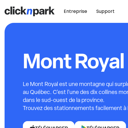
Entreprise
Support
Mont Royal
Le Mont Royal est une montagne qui surplo
au Québec. C'est l'une des dix collines m
dans le sud-ouest de la province.
Trouvez des stationnements facilement à 