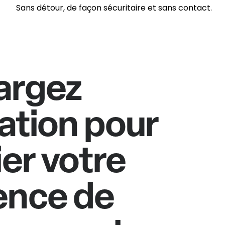
Sans détour, de façon sécuritaire et sans contact.
argez
cation pour
ier votre
ence de