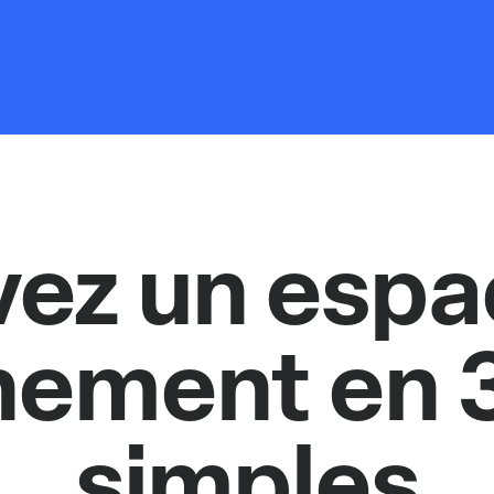
vez un espa
nement en 
simples