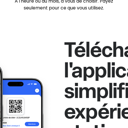
À l'heure ou au mois, à vous de choisir. Payez
seulement pour ce que vous utilisez.
Téléch
l'appli
simplif
expéri