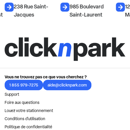
238 Rue Saint-
985 Boulevard
1
st
Jacques
Saint-Laurent
M
Vous ne trouvez pas ce que vous cherchez ?
1 855 979-7275
aide@clicknpark.com
Support
Foire aux questions
Louez votre stationnement
Conditions d'utilisation
Politique de confidentialité