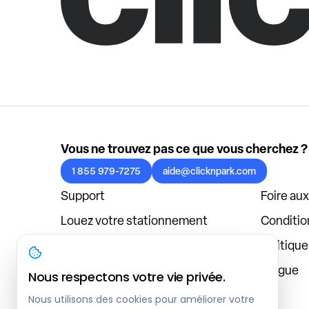
Vous ne trouvez pas ce que vous cherchez ?
1 855 979-7275
aide@clicknpark.com
Support
Foire au
Louez votre stationnement
Condition
Politique de confidentialité
Politiqu
À propos
Blogue
Nous respectons votre vie privée.
Connexion au tableau de bord
Nous utilisons des cookies pour améliorer votre