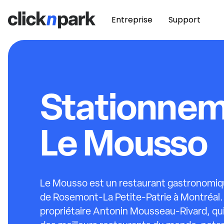
Entreprise
Support
Stationne
Le Mousso
Le Mousso est un restaurant gastronomiqu
de Rosemont-La Petite-Patrie à Montréal. Il
propriétaire Antonin Mousseau-Rivard, qui 