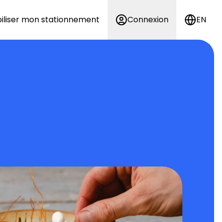
iliser mon stationnement
Connexion
EN