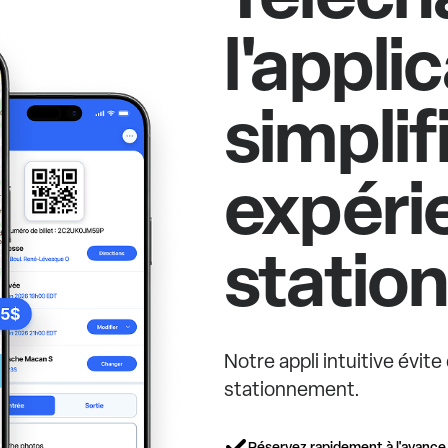
l'appli
simplif
expéri
statio
Notre appli intuitive évit
stationnement.
Réservez rapidement à l'avance