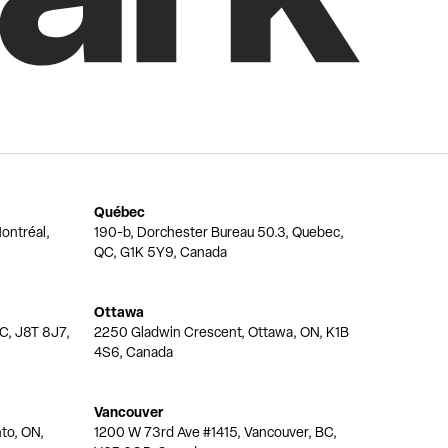
Québec
ontréal,
190-b, Dorchester Bureau 50.3, Quebec,
QC, G1K 5Y9, Canada
Ottawa
QC, J8T 8J7,
2250 Gladwin Crescent, Ottawa, ON, K1B
4S6, Canada
Vancouver
nto, ON,
1200 W 73rd Ave #1415, Vancouver, BC,