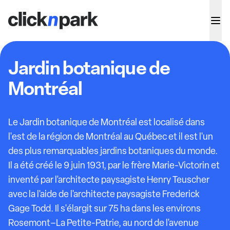
Jardin botanique de
Montréal
Le Jardin botanique de Montréal est localisé dans
l'est de la région de Montréal au Québec et il est l'un
des plus remarquables jardins botaniques du monde.
Il a été créé le 9 juin 1931, par le frère Marie-Victorin et
inventé par l'architecte paysagiste Henry Teuscher
avec la l'aide de l'architecte paysagiste Frederick
Gage Todd. Il s'élargit sur 75 ha dans les environs
Rosemont–La Petite-Patrie, au nord de l'avenue