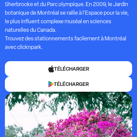
Sherbrooke et du Parc olympique. En 2009, le Jardin
botanique de Montréal se rallie à l'Espace pour la vie,
le plus influent complexe muséal en sciences
naturelles du Canada.
Trouvez des stationnements facilement à Montréal
avec clicknpark.
TÉLÉCHARGER
TÉLÉCHARGER