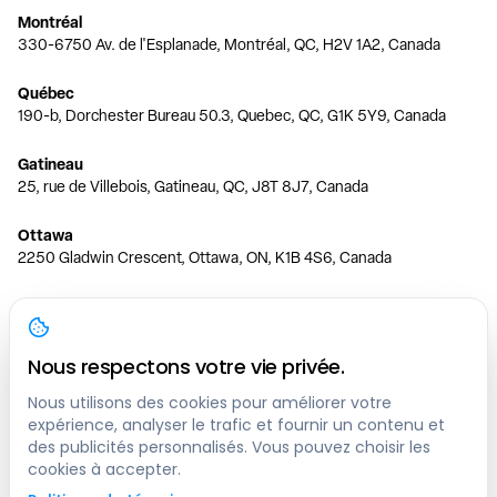
Montréal
330-6750 Av. de l'Esplanade, Montréal, QC, H2V 1A2, Canada
Québec
190-b, Dorchester Bureau 50.3, Quebec, QC, G1K 5Y9, Canada
Gatineau
25, rue de Villebois, Gatineau, QC, J8T 8J7, Canada
Ottawa
2250 Gladwin Crescent, Ottawa, ON, K1B 4S6, Canada
Toronto
150 Ferrand Dr, 6th Floor, Toronto, ON, M3C 3E5, Canada
Nous respectons votre vie privée.
Vancouver
1200 W 73rd Ave #1415, Vancouver, BC, V6P 6G5, Canada
Nous utilisons des cookies pour améliorer votre
expérience, analyser le trafic et fournir un contenu et
des publicités personnalisés. Vous pouvez choisir les
Calgary
cookies à accepter.
444 5 Ave SW #400 Calgary, AB, T2P 2T8, Canada