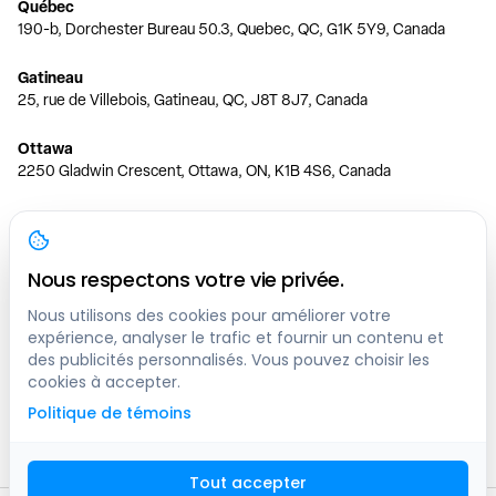
Québec
190-b, Dorchester Bureau 50.3, Quebec, QC, G1K 5Y9, Canada
Gatineau
25, rue de Villebois, Gatineau, QC, J8T 8J7, Canada
Ottawa
2250 Gladwin Crescent, Ottawa, ON, K1B 4S6, Canada
Toronto
150 Ferrand Dr, 6th Floor, Toronto, ON, M3C 3E5, Canada
Nous respectons votre vie privée.
Vancouver
1200 W 73rd Ave #1415, Vancouver, BC, V6P 6G5, Canada
Nous utilisons des cookies pour améliorer votre
expérience, analyser le trafic et fournir un contenu et
des publicités personnalisés. Vous pouvez choisir les
Calgary
cookies à accepter.
444 5 Ave SW #400 Calgary, AB, T2P 2T8, Canada
Politique de témoins
Edmonton
9373 47 St NW, Edmonton, AB, T6B 2R7, Canada
Tout accepter