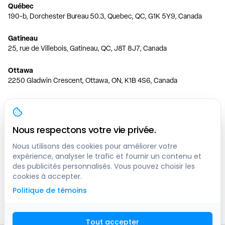
Québec
190-b, Dorchester Bureau 50.3, Quebec, QC, G1K 5Y9, Canada
Gatineau
25, rue de Villebois, Gatineau, QC, J8T 8J7, Canada
Ottawa
2250 Gladwin Crescent, Ottawa, ON, K1B 4S6, Canada
Toronto
150 Ferrand Dr, 6th Floor, Toronto, ON, M3C 3E5, Canada
Nous respectons votre vie privée.
Vancouver
1200 W 73rd Ave #1415, Vancouver, BC, V6P 6G5, Canada
Nous utilisons des cookies pour améliorer votre
expérience, analyser le trafic et fournir un contenu et
des publicités personnalisés. Vous pouvez choisir les
Calgary
cookies à accepter.
444 5 Ave SW #400 Calgary, AB, T2P 2T8, Canada
Politique de témoins
Edmonton
9373 47 St NW, Edmonton, AB, T6B 2R7, Canada
Tout accepter