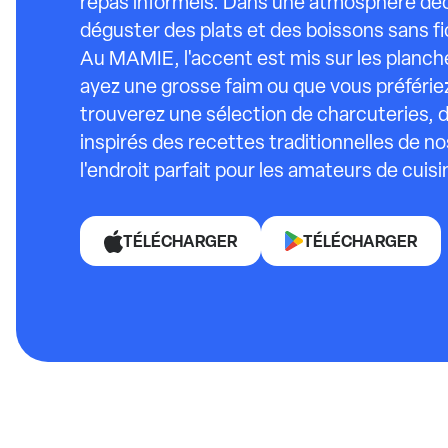
repas informels. Dans une atmosphère dé
déguster des plats et des boissons sans fi
Au MAMIE, l'accent est mis sur les planch
ayez une grosse faim ou que vous préfériez
trouverez une sélection de charcuteries, 
inspirés des recettes traditionnelles de n
l'endroit parfait pour les amateurs de cuis
TÉLÉCHARGER
TÉLÉCHARGER