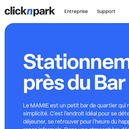
Entreprise
Support
Stationne
près du Ba
Le MAMIE est un petit bar de quartier qui re
simplicité. C'est l'endroit idéal pour se dét
déjeuner, se retrouver pour l'heure du hap