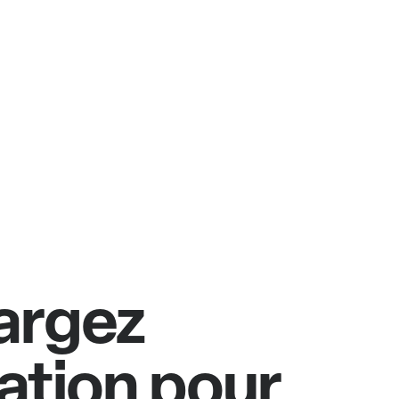
argez
cation pour