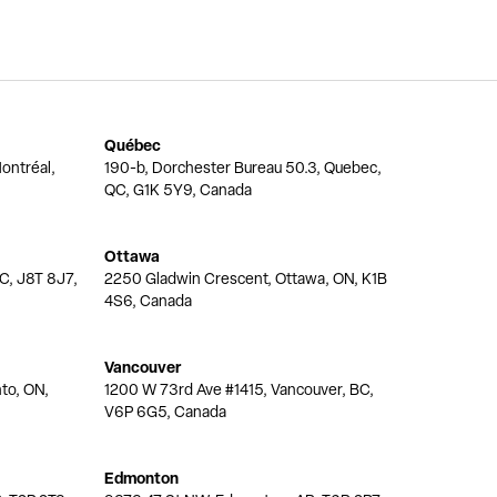
Québec
ontréal,
190-b, Dorchester Bureau 50.3, Quebec,
QC, G1K 5Y9, Canada
Ottawa
QC, J8T 8J7,
2250 Gladwin Crescent, Ottawa, ON, K1B
4S6, Canada
Vancouver
nto, ON,
1200 W 73rd Ave #1415, Vancouver, BC,
V6P 6G5, Canada
Edmonton