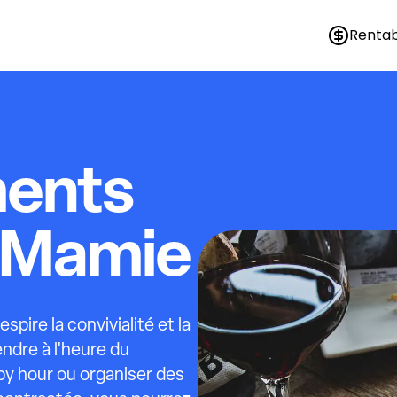
Rentab
ments
r Mamie
spire la convivialité et la
endre à l'heure du
py hour ou organiser des