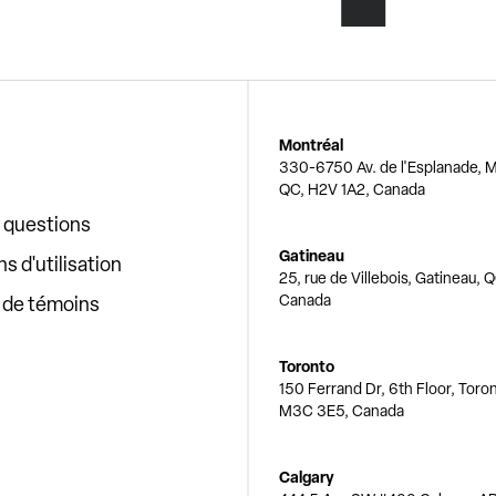
Montréal
330-6750 Av. de l'Esplanade, M
QC, H2V 1A2, Canada
x questions
Gatineau
s d'utilisation
25, rue de Villebois, Gatineau, 
Canada
e de témoins
Toronto
150 Ferrand Dr, 6th Floor, Toro
M3C 3E5, Canada
Calgary