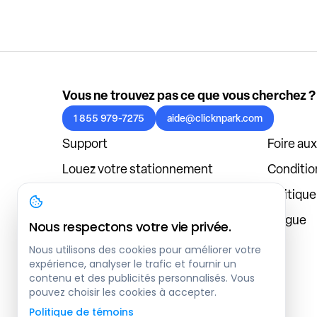
Vous ne trouvez pas ce que vous cherchez ?
1 855 979-7275
aide@clicknpark.com
Support
Foire au
Louez votre stationnement
Condition
Politique de confidentialité
Politiqu
À propos
Blogue
Nous respectons votre vie privée.
Connexion au tableau de bord
Nous utilisons des cookies pour améliorer votre
expérience, analyser le trafic et fournir un
contenu et des publicités personnalisés. Vous
pouvez choisir les cookies à accepter.
Politique de témoins