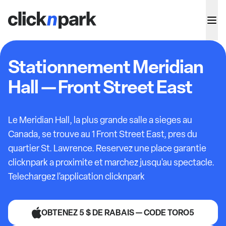
Stationnement Meridian
Hall — Front Street East
Le Meridian Hall, la plus grande salle a sieges au
Canada, se trouve au 1 Front Street East, pres du
quartier St. Lawrence. Reservez une place garantie
clicknpark a proximite et marchez jusqu'au spectacle.
Telechargez l'application clicknpark
OBTENEZ 5 $ DE RABAIS — CODE TORO5