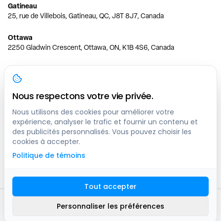
Gatineau
25, rue de Villebois, Gatineau, QC, J8T 8J7, Canada
Ottawa
2250 Gladwin Crescent, Ottawa, ON, K1B 4S6, Canada
Toronto
150 Ferrand Dr, 6th Floor, Toronto, ON, M3C 3E5, Canada
Nous respectons votre vie privée.
Vancouver
1200 W 73rd Ave #1415, Vancouver, BC, V6P 6G5, Canada
Nous utilisons des cookies pour améliorer votre
expérience, analyser le trafic et fournir un contenu et
des publicités personnalisés. Vous pouvez choisir les
Calgary
cookies à accepter.
444 5 Ave SW #400 Calgary, AB, T2P 2T8, Canada
Politique de témoins
Edmonton
9373 47 St NW, Edmonton, AB, T6B 2R7, Canada
Tout accepter
© clicknpark
2016 -
2026
Personnaliser les préférences
Plan du site
9413-8757 Quebec inc