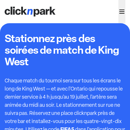
Stationnez près des
soirées de match de King
West
Chaque match du tournoi sera sur tous les écrans le
long de King West — et avec l'Ontario qui repousse le
dernier service à 4 h jusqu'au 19 juillet, l'artère sera
animée du midi au soir. Le stationnement sur rue ne
suivra pas. Réservez une place clicknpark près de
votre bar et installez-vous pour les quatre-vingt-dix
FIFA5
minutes. Utilisez le code
dans l'application pour