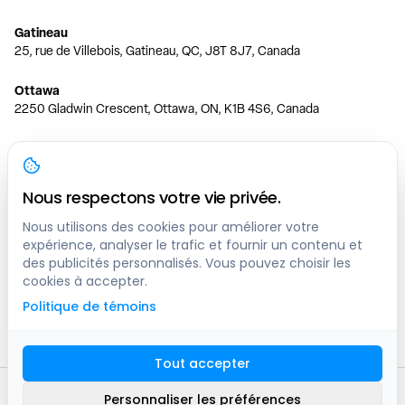
Gatineau
25, rue de Villebois, Gatineau, QC, J8T 8J7, Canada
Ottawa
2250 Gladwin Crescent, Ottawa, ON, K1B 4S6, Canada
Toronto
150 Ferrand Dr, 6th Floor, Toronto, ON, M3C 3E5, Canada
Nous respectons votre vie privée.
Vancouver
1200 W 73rd Ave #1415, Vancouver, BC, V6P 6G5, Canada
Nous utilisons des cookies pour améliorer votre
expérience, analyser le trafic et fournir un contenu et
des publicités personnalisés. Vous pouvez choisir les
Calgary
cookies à accepter.
444 5 Ave SW #400 Calgary, AB, T2P 2T8, Canada
Politique de témoins
Edmonton
9373 47 St NW, Edmonton, AB, T6B 2R7, Canada
Tout accepter
© clicknpark
2016 -
2026
Personnaliser les préférences
Plan du site