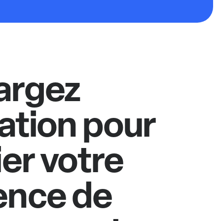
argez
cation pour
ier votre
ence de