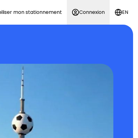
iliser mon stationnement
Connexion
EN