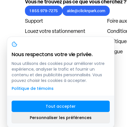
Vous ne trouvez pas ce que vous cherchez ?
1 855 979-7275
aide@clicknpark.com
Support
Foire au
Louez votre stationnement
Condition
Politique de confidentialité
Politiqu
À propos
Blogue
Nous respectons votre vie privée.
Connexion au tableau de bord
Nous utilisons des cookies pour améliorer votre
expérience, analyser le trafic et fournir un
contenu et des publicités personnalisés. Vous
pouvez choisir les cookies à accepter.
Politique de témoins
Tout accepter
Plan du site
Personnaliser les préférences