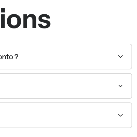
tions
onto ?