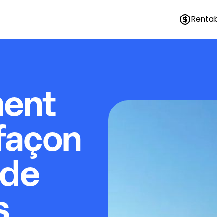
Rentab
ment
a façon
 de
s