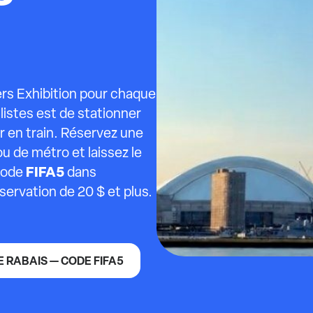
ers Exhibition pour chaque
listes est de stationner
ir en train. Réservez une
u de métro et laissez le
FIFA5
 code
dans
éservation de 20 $ et plus.
DE RABAIS — CODE FIFA5