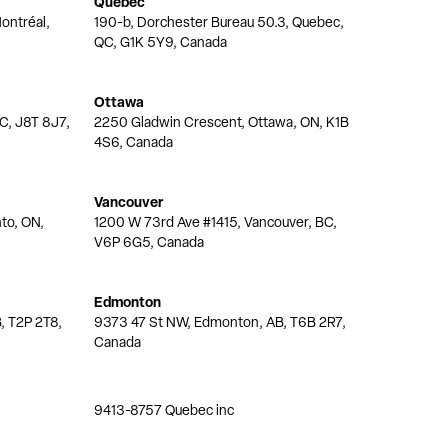
Québec
ontréal,
190-b, Dorchester Bureau 50.3, Quebec,
QC, G1K 5Y9, Canada
Ottawa
QC, J8T 8J7,
2250 Gladwin Crescent, Ottawa, ON, K1B
4S6, Canada
Vancouver
nto, ON,
1200 W 73rd Ave #1415, Vancouver, BC,
V6P 6G5, Canada
Edmonton
, T2P 2T8,
9373 47 St NW, Edmonton, AB, T6B 2R7,
Canada
9413-8757 Quebec inc