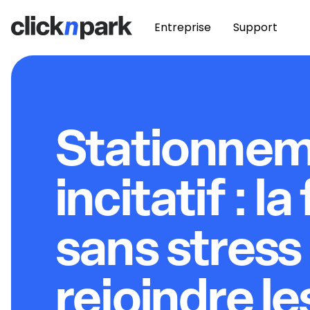
Entreprise
Support
Stationne
incitatif : l
sans stress
rejoindre le