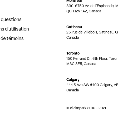
Montréal
330-6750 Av. de l'Esplanade, M
QC, H2V 1A2, Canada
x questions
Gatineau
s d'utilisation
25, rue de Villebois, Gatineau, 
Canada
e de témoins
Toronto
150 Ferrand Dr, 6th Floor, Toro
M3C 3E5, Canada
Calgary
444 5 Ave SW #400 Calgary, AB
Canada
© clicknpark
2016 -
2026