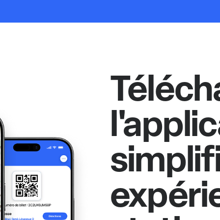
Téléch
l'appli
simplif
expéri