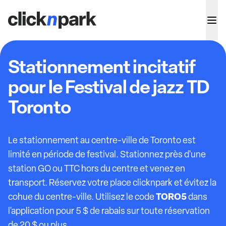
Stationnement incitatif
pour le Festival de jazz TD
Toronto
Le stationnement au centre-ville de Toronto est
limité en période de festival. Stationnez près d'une
station GO ou TTC hors du centre et venez en
transport. Réservez votre place clicknpark et évitez la
TORO5
cohue du centre-ville. Utilisez le code
dans
l'application pour 5 $ de rabais sur toute réservation
de 20 $ ou plus.