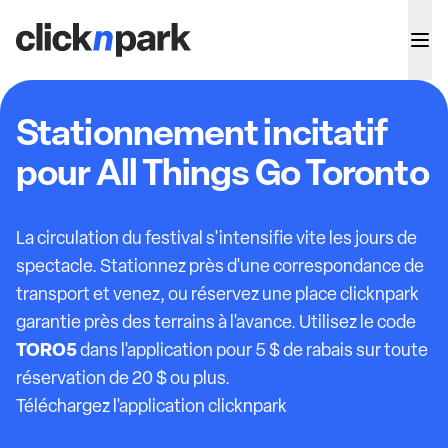
Stationnement incitatif
pour All Things Go Toronto
La circulation du festival s'intensifie vite les jours de
spectacle. Stationnez près d'une correspondance de
transport et venez, ou réservez une place clicknpark
garantie près des terrains à l'avance. Utilisez le code
TORO5
dans l'application pour 5 $ de rabais sur toute
réservation de 20 $ ou plus.
Téléchargez l'application clicknpark