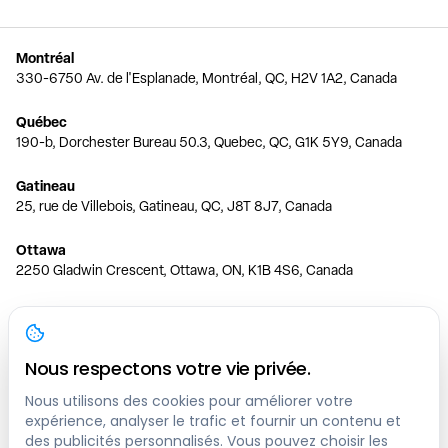
Montréal
330-6750 Av. de l'Esplanade, Montréal, QC, H2V 1A2, Canada
Québec
190-b, Dorchester Bureau 50.3, Quebec, QC, G1K 5Y9, Canada
Gatineau
25, rue de Villebois, Gatineau, QC, J8T 8J7, Canada
Ottawa
2250 Gladwin Crescent, Ottawa, ON, K1B 4S6, Canada
Toronto
150 Ferrand Dr, 6th Floor, Toronto, ON, M3C 3E5, Canada
Nous respectons votre vie privée.
Vancouver
1200 W 73rd Ave #1415, Vancouver, BC, V6P 6G5, Canada
Nous utilisons des cookies pour améliorer votre
expérience, analyser le trafic et fournir un contenu et
des publicités personnalisés. Vous pouvez choisir les
Calgary