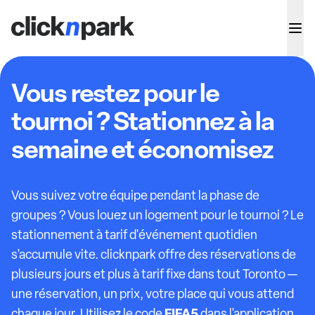
Vous restez pour le
tournoi ? Stationnez à la
semaine et économisez
Vous suivez votre équipe pendant la phase de
groupes ? Vous louez un logement pour le tournoi ? Le
stationnement à tarif d'événement quotidien
s'accumule vite. clicknpark offre des réservations de
plusieurs jours et plus à tarif fixe dans tout Toronto —
une réservation, un prix, votre place qui vous attend
FIFA5
chaque jour. Utilisez le code
dans l'application