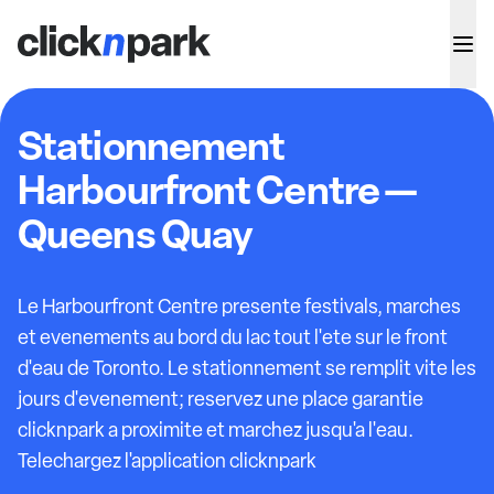
Stationnement
Harbourfront Centre —
Queens Quay
Le Harbourfront Centre presente festivals, marches
et evenements au bord du lac tout l'ete sur le front
d'eau de Toronto. Le stationnement se remplit vite les
jours d'evenement; reservez une place garantie
clicknpark a proximite et marchez jusqu'a l'eau.
Telechargez l'application clicknpark