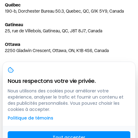
Québec
190-b, Dorchester Bureau 50.3, Quebec, QC, G1K 5Y9, Canada
Gatineau
25, rue de Villebois, Gatineau, QC, J8T 8J7, Canada
Ottawa
2250 Gladwin Crescent, Ottawa, ON, K1B 4S6, Canada
Toronto
150 Ferrand Dr, 6th Floor, Toronto, ON, M3C 3E5, Canada
Nous respectons votre vie privée.
Vancouver
1200 W 73rd Ave #1415, Vancouver, BC, V6P 6G5, Canada
Nous utilisons des cookies pour améliorer votre
expérience, analyser le trafic et fournir un contenu et
des publicités personnalisés. Vous pouvez choisir les
Calgary
cookies à accepter.
444 5 Ave SW #400 Calgary, AB, T2P 2T8, Canada
Politique de témoins
Edmonton
9373 47 St NW, Edmonton, AB, T6B 2R7, Canada
Tout accepter