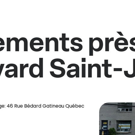
ments près
vard Saint-