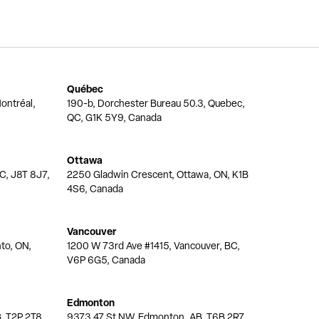
Québec
ontréal,
190-b, Dorchester Bureau 50.3, Quebec,
QC, G1K 5Y9, Canada
Ottawa
QC, J8T 8J7,
2250 Gladwin Crescent, Ottawa, ON, K1B
4S6, Canada
Vancouver
nto, ON,
1200 W 73rd Ave #1415, Vancouver, BC,
V6P 6G5, Canada
Edmonton
, T2P 2T8,
9373 47 St NW, Edmonton, AB, T6B 2R7,