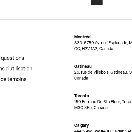
Montréal
330-6750 Av. de l'Esplanade, M
QC, H2V 1A2, Canada
x questions
Gatineau
s d'utilisation
25, rue de Villebois, Gatineau, 
Canada
e de témoins
Toronto
150 Ferrand Dr, 6th Floor, Toro
M3C 3E5, Canada
Calgary
444 5 Ave SW #400 Calgary, AB