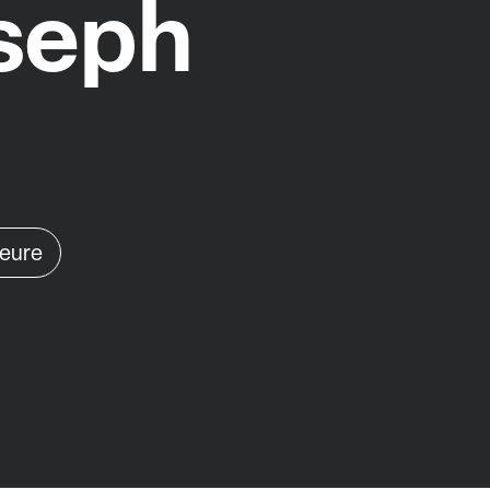
seph
heure