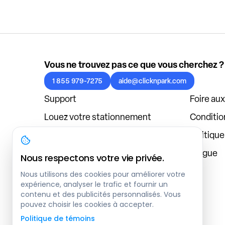
Vous ne trouvez pas ce que vous cherchez ?
1 855 979-7275
aide@clicknpark.com
Support
Foire au
Louez votre stationnement
Condition
Politique de confidentialité
Politiqu
À propos
Blogue
Nous respectons votre vie privée.
Connexion au tableau de bord
Nous utilisons des cookies pour améliorer votre
expérience, analyser le trafic et fournir un
contenu et des publicités personnalisés. Vous
pouvez choisir les cookies à accepter.
Politique de témoins