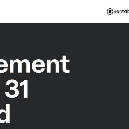
Rentab
nement
 31
d