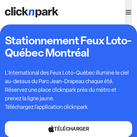
Stationnement Feux Loto-
Québec Montréal
L'International des Feux Loto-Québec illumine le ciel
au-dessus du Parc Jean-Drapeau chaque été.
Réservez une place clicknpark près du métro et
prenez la ligne jaune.
Téléchargez l'application clicknpark
TÉLÉCHARGER