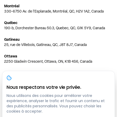
Montréal
330-6750 Av. de l'Esplanade, Montréal, QC, H2V 1A2, Canada
Québec
190-b, Dorchester Bureau 50.3, Quebec, QC, G1K 5Y9, Canada
Gatineau
25, rue de Villebois, Gatineau, QC, J8T 8J7, Canada
Ottawa
2250 Gladwin Crescent, Ottawa, ON, K1B 4S6, Canada
Toronto
150 Ferrand Dr, 6th Floor, Toronto, ON, M3C 3E5, Canada
Nous respectons votre vie privée.
Vancouver
1200 W 73rd Ave #1415, Vancouver, BC, V6P 6G5, Canada
Nous utilisons des cookies pour améliorer votre
expérience, analyser le trafic et fournir un contenu et
des publicités personnalisés. Vous pouvez choisir les
Calgary
cookies à accepter.
444 5 Ave SW #400 Calgary, AB, T2P 2T8, Canada