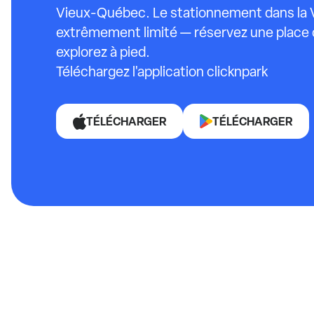
Vieux-Québec. Le stationnement dans la Vie
extrêmement limité — réservez une place c
explorez à pied.
Téléchargez l'application clicknpark
TÉLÉCHARGER
TÉLÉCHARGER