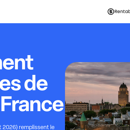
Rentab
ment
tes de
-France
t 2026) remplissent le