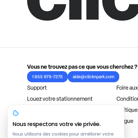
Vous ne trouvez pas ce que vous cherchez ?
1 855 979-7275
aide@clicknpark.com
Support
Foire au
Louez votre stationnement
Condition
Politique de confidentialité
Politiqu
À propos
Blogue
Nous respectons votre vie privée.
Connexion au tableau de bord
Nous utilisons des cookies pour améliorer votre