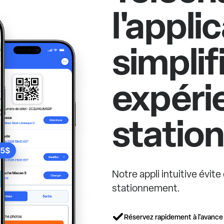
l'appli
simplif
expéri
statio
Notre appli intuitive évit
stationnement.
Réservez rapidement à l'avance