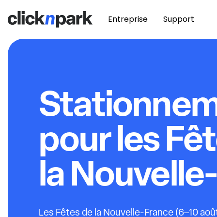
Entreprise
Support
Stationne
pour les Fê
la Nouvelle
Les Fêtes de la Nouvelle-France (6–10 aoû