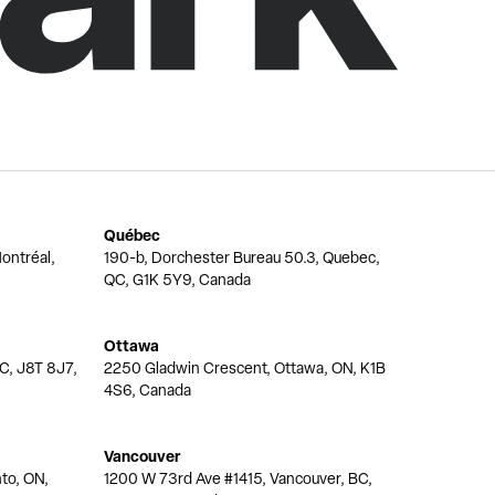
Québec
ontréal,
190-b, Dorchester Bureau 50.3, Quebec,
QC, G1K 5Y9, Canada
Ottawa
QC, J8T 8J7,
2250 Gladwin Crescent, Ottawa, ON, K1B
4S6, Canada
Vancouver
nto, ON,
1200 W 73rd Ave #1415, Vancouver, BC,