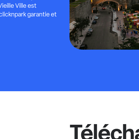
ille Ville est
licknpark garantie et
Téléch