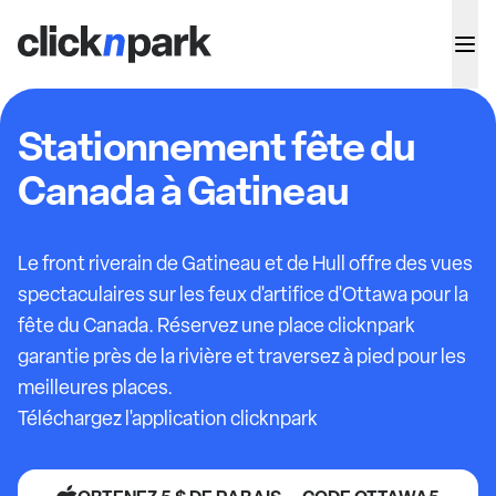
Stationnement fête du
Canada à Gatineau
Le front riverain de Gatineau et de Hull offre des vues
spectaculaires sur les feux d'artifice d'Ottawa pour la
fête du Canada. Réservez une place clicknpark
garantie près de la rivière et traversez à pied pour les
meilleures places.
Téléchargez l'application clicknpark