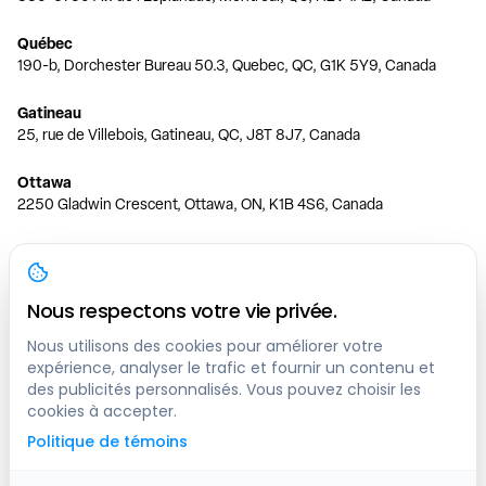
Québec
190-b, Dorchester Bureau 50.3, Quebec, QC, G1K 5Y9, Canada
Gatineau
25, rue de Villebois, Gatineau, QC, J8T 8J7, Canada
Ottawa
2250 Gladwin Crescent, Ottawa, ON, K1B 4S6, Canada
Toronto
150 Ferrand Dr, 6th Floor, Toronto, ON, M3C 3E5, Canada
Nous respectons votre vie privée.
Vancouver
1200 W 73rd Ave #1415, Vancouver, BC, V6P 6G5, Canada
Nous utilisons des cookies pour améliorer votre
expérience, analyser le trafic et fournir un contenu et
des publicités personnalisés. Vous pouvez choisir les
Calgary
cookies à accepter.
444 5 Ave SW #400 Calgary, AB, T2P 2T8, Canada
Politique de témoins
Edmonton
9373 47 St NW, Edmonton, AB, T6B 2R7, Canada