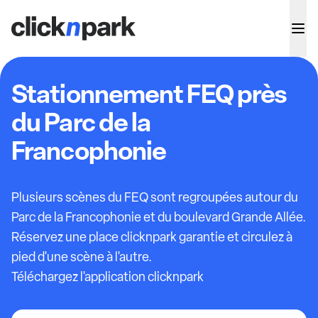
Stationnement FEQ près
du Parc de la
Francophonie
Plusieurs scènes du FEQ sont regroupées autour du
Parc de la Francophonie et du boulevard Grande Allée.
Réservez une place clicknpark garantie et circulez à
pied d'une scène à l'autre.
Téléchargez l'application clicknpark