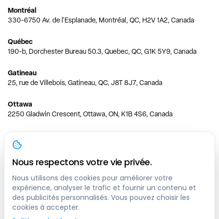
Montréal
330-6750 Av. de l'Esplanade, Montréal, QC, H2V 1A2, Canada
Québec
190-b, Dorchester Bureau 50.3, Quebec, QC, G1K 5Y9, Canada
Gatineau
25, rue de Villebois, Gatineau, QC, J8T 8J7, Canada
Ottawa
2250 Gladwin Crescent, Ottawa, ON, K1B 4S6, Canada
Toronto
150 Ferrand Dr, 6th Floor, Toronto, ON, M3C 3E5, Canada
Nous respectons votre vie privée.
Vancouver
1200 W 73rd Ave #1415, Vancouver, BC, V6P 6G5, Canada
Nous utilisons des cookies pour améliorer votre
expérience, analyser le trafic et fournir un contenu et
des publicités personnalisés. Vous pouvez choisir les
Calgary
cookies à accepter.
444 5 Ave SW #400 Calgary, AB, T2P 2T8, Canada