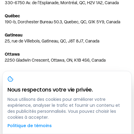
330-6750 Av. de l'Esplanade, Montréal, QC, H2V 1A2, Canada
Québec
190-b, Dorchester Bureau 50.3, Quebec, QC, G1K 5Y9, Canada
Gatineau
25, rue de Villebois, Gatineau, QC, J8T 8J7, Canada
Ottawa
2250 Gladwin Crescent, Ottawa, ON, K1B 4S6, Canada
Toronto
150 Ferrand Dr, 6th Floor, Toronto, ON, M3C 3E5, Canada
Nous respectons votre vie privée.
Vancouver
1200 W 73rd Ave #1415, Vancouver, BC, V6P 6G5, Canada
Nous utilisons des cookies pour améliorer votre
expérience, analyser le trafic et fournir un contenu et
des publicités personnalisés. Vous pouvez choisir les
Calgary
cookies à accepter.
444 5 Ave SW #400 Calgary, AB, T2P 2T8, Canada
Politique de témoins
Edmonton