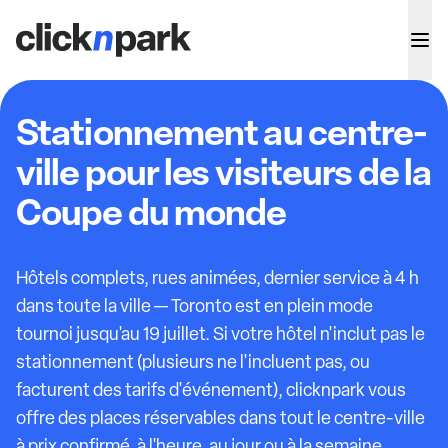
Stationnement au centre-
ville pour les visiteurs de la
Coupe du monde
Hôtels complets, rues animées, dernier service à 4 h
dans toute la ville — Toronto est en plein mode
tournoi jusqu'au 19 juillet. Si votre hôtel n'inclut pas le
stationnement (plusieurs ne l'incluent pas, ou
facturent des tarifs d'événement), clicknpark vous
offre des places réservables dans tout le centre-ville
à prix confirmé, à l'heure, au jour ou à la semaine.