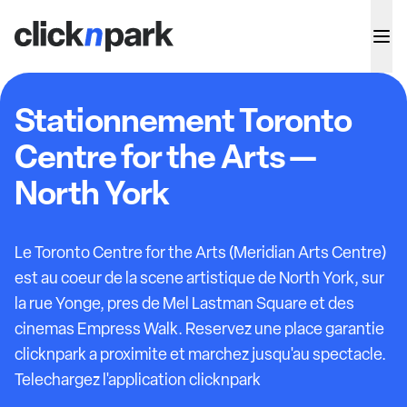
Stationnement Toronto
Centre for the Arts —
North York
Le Toronto Centre for the Arts (Meridian Arts Centre)
est au coeur de la scene artistique de North York, sur
la rue Yonge, pres de Mel Lastman Square et des
cinemas Empress Walk. Reservez une place garantie
clicknpark a proximite et marchez jusqu'au spectacle.
Telechargez l'application clicknpark