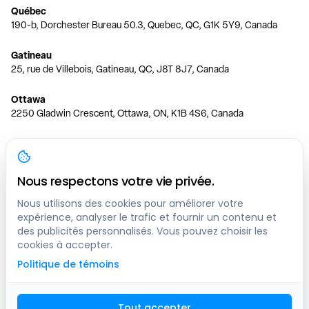
Québec
190-b, Dorchester Bureau 50.3, Quebec, QC, G1K 5Y9, Canada
Gatineau
25, rue de Villebois, Gatineau, QC, J8T 8J7, Canada
Ottawa
2250 Gladwin Crescent, Ottawa, ON, K1B 4S6, Canada
Toronto
150 Ferrand Dr, 6th Floor, Toronto, ON, M3C 3E5, Canada
Nous respectons votre vie privée.
Vancouver
1200 W 73rd Ave #1415, Vancouver, BC, V6P 6G5, Canada
Nous utilisons des cookies pour améliorer votre
expérience, analyser le trafic et fournir un contenu et
des publicités personnalisés. Vous pouvez choisir les
Calgary
cookies à accepter.
444 5 Ave SW #400 Calgary, AB, T2P 2T8, Canada
Politique de témoins
Edmonton
9373 47 St NW, Edmonton, AB, T6B 2R7, Canada
Tout accepter