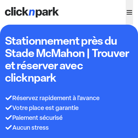
Stationnement près du
Stade McMahon | Trouver
et réserver avec
clicknpark
Réservez rapidement à l'avance
Votre place est garantie
Paiement sécurisé
Aucun stress