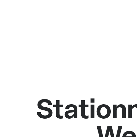
Statio
We