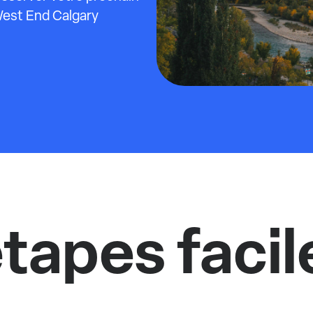
est End Calgary
tapes facil