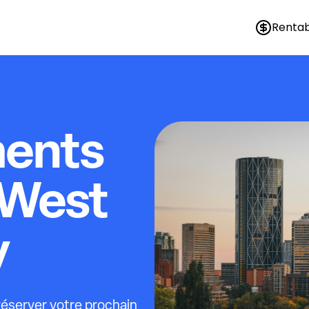
Rentab
ments
West
y
 réserver votre prochain