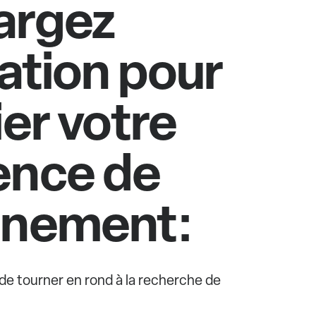
argez
cation pour
ier votre
ence de
nnement:
e de tourner en rond à la recherche de