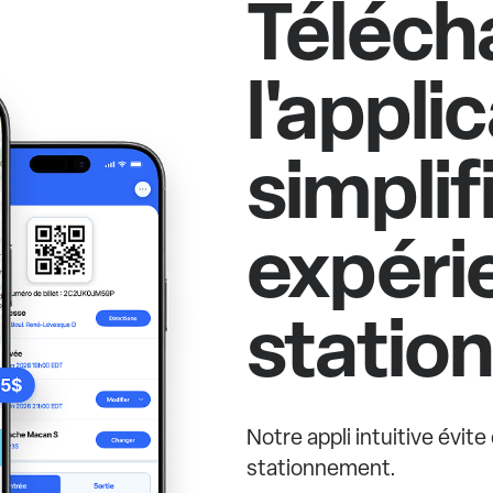
Téléch
l'appli
simplif
expéri
statio
Notre appli intuitive évit
stationnement.