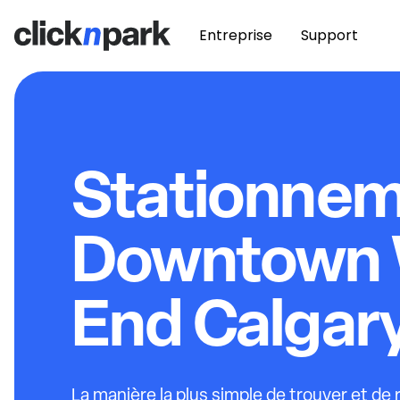
Entreprise
Support
Stationne
Downtown 
End Calgar
La manière la plus simple de trouver et de