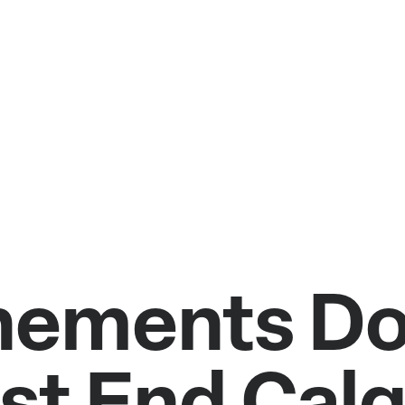
nnements D
st End Calg