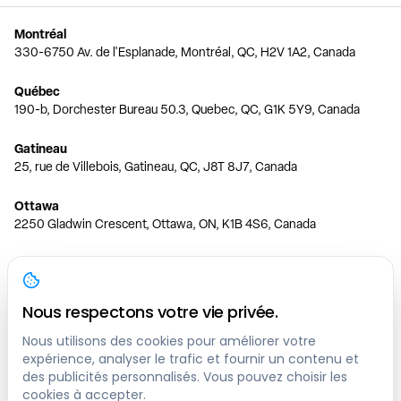
Montréal
330-6750 Av. de l'Esplanade, Montréal, QC, H2V 1A2, Canada
Québec
190-b, Dorchester Bureau 50.3, Quebec, QC, G1K 5Y9, Canada
Gatineau
25, rue de Villebois, Gatineau, QC, J8T 8J7, Canada
Ottawa
2250 Gladwin Crescent, Ottawa, ON, K1B 4S6, Canada
Toronto
150 Ferrand Dr, 6th Floor, Toronto, ON, M3C 3E5, Canada
Nous respectons votre vie privée.
Vancouver
1200 W 73rd Ave #1415, Vancouver, BC, V6P 6G5, Canada
Nous utilisons des cookies pour améliorer votre
expérience, analyser le trafic et fournir un contenu et
des publicités personnalisés. Vous pouvez choisir les
Calgary
cookies à accepter.
444 5 Ave SW #400 Calgary, AB, T2P 2T8, Canada