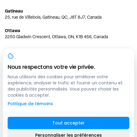
Gatineau
25, rue de Villebois, Gatineau, QC, J8T 8J7, Canada
Ottawa
2250 Gladwin Crescent, Ottawa, ON, K1B 4S6, Canada
Toronto
150 Ferrand Dr, 6th Floor, Toronto, ON, M3C 3E5, Canada
Nous respectons votre vie privée.
Vancouver
1200 W 73rd Ave #1415, Vancouver, BC, V6P 6G5, Canada
Nous utilisons des cookies pour améliorer votre
expérience, analyser le trafic et fournir un contenu et
des publicités personnalisés. Vous pouvez choisir les
Calgary
cookies à accepter.
444 5 Ave SW #400 Calgary, AB, T2P 2T8, Canada
Politique de témoins
Edmonton
9373 47 St NW, Edmonton, AB, T6B 2R7, Canada
Tout accepter
© clicknpark
2016 -
2026
Personnaliser les préférences
Plan du site