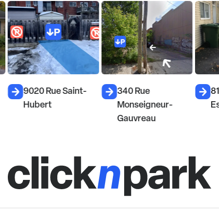
9020 Rue Saint-
340 Rue
81
Hubert
Monseigneur-
E
Gauvreau