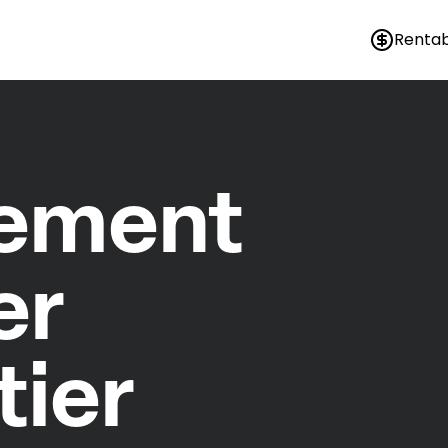
Rentab
nement
er
tier