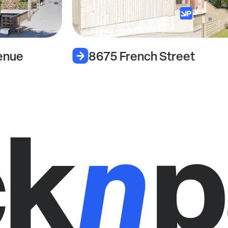
enue
8675 French Street