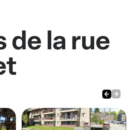
 de la rue
et