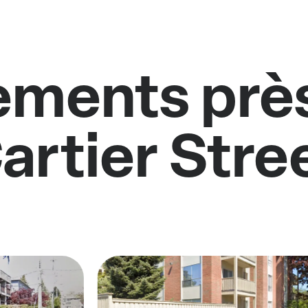
ments près
artier Stre