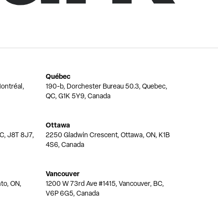
Québec
ontréal,
190-b, Dorchester Bureau 50.3, Quebec,
QC, G1K 5Y9, Canada
Ottawa
QC, J8T 8J7,
2250 Gladwin Crescent, Ottawa, ON, K1B
4S6, Canada
Vancouver
nto, ON,
1200 W 73rd Ave #1415, Vancouver, BC,
V6P 6G5, Canada