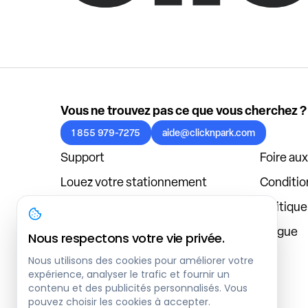
Vous ne trouvez pas ce que vous cherchez ?
1 855 979-7275
aide@clicknpark.com
Support
Foire au
Louez votre stationnement
Condition
Politique de confidentialité
Politiqu
À propos
Blogue
Nous respectons votre vie privée.
Connexion au tableau de bord
Nous utilisons des cookies pour améliorer votre
expérience, analyser le trafic et fournir un
contenu et des publicités personnalisés. Vous
pouvez choisir les cookies à accepter.