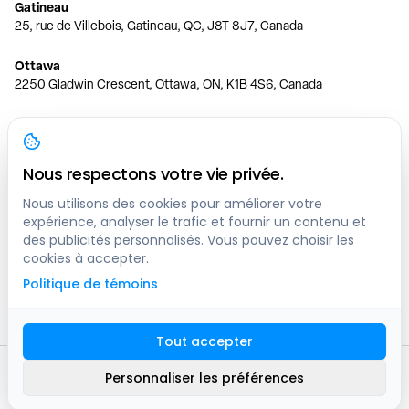
Gatineau
25, rue de Villebois, Gatineau, QC, J8T 8J7, Canada
Ottawa
2250 Gladwin Crescent, Ottawa, ON, K1B 4S6, Canada
Toronto
150 Ferrand Dr, 6th Floor, Toronto, ON, M3C 3E5, Canada
Nous respectons votre vie privée.
Vancouver
1200 W 73rd Ave #1415, Vancouver, BC, V6P 6G5, Canada
Nous utilisons des cookies pour améliorer votre
expérience, analyser le trafic et fournir un contenu et
des publicités personnalisés. Vous pouvez choisir les
Calgary
cookies à accepter.
444 5 Ave SW #400 Calgary, AB, T2P 2T8, Canada
Politique de témoins
Edmonton
9373 47 St NW, Edmonton, AB, T6B 2R7, Canada
Tout accepter
© clicknpark
2016 -
2026
Personnaliser les préférences
Plan du site
9413-8757 Quebec inc