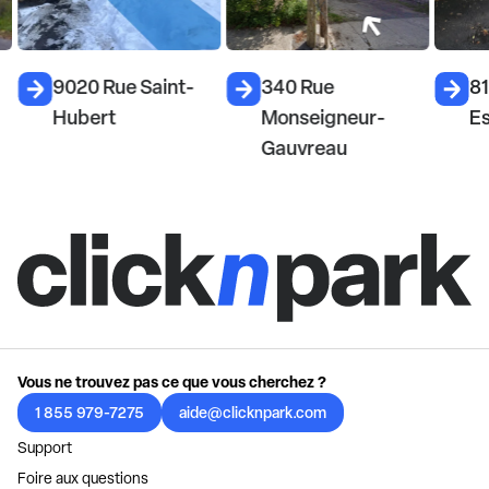
9020 Rue Saint-
340 Rue
81
Hubert
Monseigneur-
E
Gauvreau
Vous ne trouvez pas ce que vous cherchez ?
1 855 979-7275
aide@clicknpark.com
Support
Foire aux questions