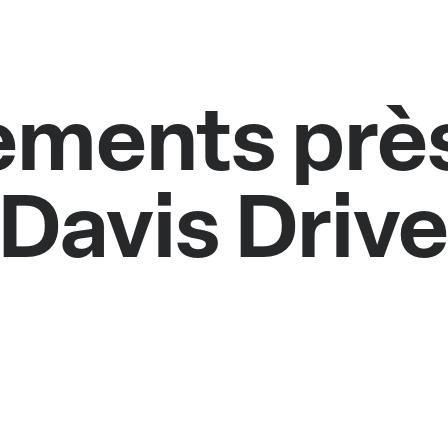
ments près
Davis Driv