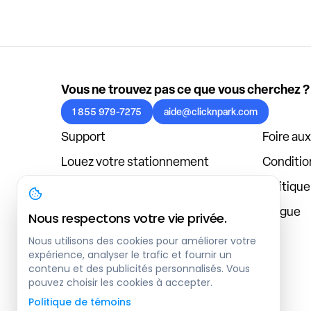
Vous ne trouvez pas ce que vous cherchez ?
1 855 979-7275
aide@clicknpark.com
Support
Foire au
Louez votre stationnement
Condition
Politique de confidentialité
Politiqu
À propos
Blogue
Nous respectons votre vie privée.
Connexion au tableau de bord
Nous utilisons des cookies pour améliorer votre
expérience, analyser le trafic et fournir un
contenu et des publicités personnalisés. Vous
pouvez choisir les cookies à accepter.
Politique de témoins