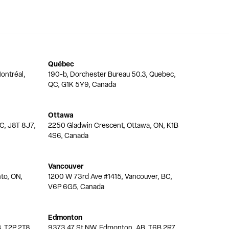
Québec
ontréal,
190-b, Dorchester Bureau 50.3, Quebec,
QC, G1K 5Y9, Canada
Ottawa
QC, J8T 8J7,
2250 Gladwin Crescent, Ottawa, ON, K1B
4S6, Canada
Vancouver
nto, ON,
1200 W 73rd Ave #1415, Vancouver, BC,
V6P 6G5, Canada
Edmonton
, T2P 2T8,
9373 47 St NW, Edmonton, AB, T6B 2R7,