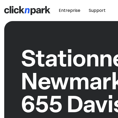
Entreprise
Support
Station
Newmar
655 Davi