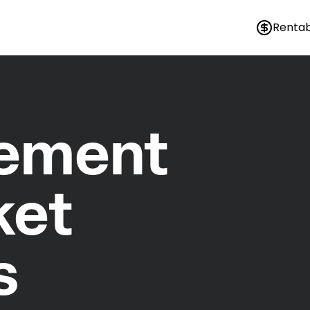
Rentab
nement
ket
s