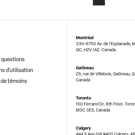
Montréal
330-6750 Av. de l'Esplanade, M
QC, H2V 1A2, Canada
x questions
Gatineau
s d'utilisation
25, rue de Villebois, Gatineau, 
Canada
e de témoins
Toronto
150 Ferrand Dr, 6th Floor, Toro
M3C 3E5, Canada
Calgary
444 5 Ave SW #400 Calgary, AB