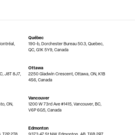
Québec
ontréal,
190-b, Dorchester Bureau 50.3, Quebec,
QC, G1K 5Y9, Canada
Ottawa
QC, J8T 8J7,
2250 Gladwin Crescent, Ottawa, ON, K1B
4S6, Canada
Vancouver
nto, ON,
1200 W 73rd Ave #1415, Vancouver, BC,
V6P 6G5, Canada
Edmonton
, T2P 2T8,
9373 47 St NW, Edmonton, AB, T6B 2R7,