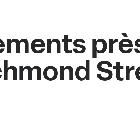
ments près
chmond Str