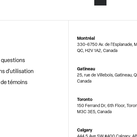
Montréal
330-6750 Av. de l'Esplanade, M
QC, H2V 1A2, Canada
x questions
Gatineau
s d'utilisation
25, rue de Villebois, Gatineau, 
Canada
e de témoins
Toronto
150 Ferrand Dr, 6th Floor, Toro
M3C 3E5, Canada
Calgary
444 5 Ave SW #400 Calgary, AB