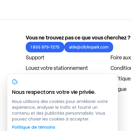
Vous ne trouvez pas ce que vous cherchez ?
1 855 979-7275
aide@clicknpark.com
Support
Foire au
Louez votre stationnement
Condition
Politique de confidentialité
Politiqu
À propos
Blogue
Nous respectons votre vie privée.
Connexion au tableau de bord
Nous utilisons des cookies pour améliorer votre
expérience, analyser le trafic et fournir un
contenu et des publicités personnalisés. Vous
pouvez choisir les cookies à accepter.
Politique de témoins