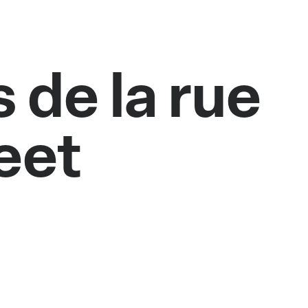
 de la rue
eet