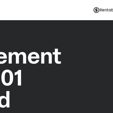
Rentab
nement
01
d