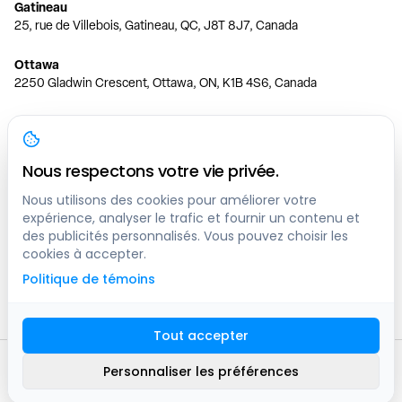
Gatineau
25, rue de Villebois, Gatineau, QC, J8T 8J7, Canada
Ottawa
2250 Gladwin Crescent, Ottawa, ON, K1B 4S6, Canada
Toronto
150 Ferrand Dr, 6th Floor, Toronto, ON, M3C 3E5, Canada
Nous respectons votre vie privée.
Vancouver
1200 W 73rd Ave #1415, Vancouver, BC, V6P 6G5, Canada
Nous utilisons des cookies pour améliorer votre
expérience, analyser le trafic et fournir un contenu et
des publicités personnalisés. Vous pouvez choisir les
Calgary
cookies à accepter.
444 5 Ave SW #400 Calgary, AB, T2P 2T8, Canada
Politique de témoins
Edmonton
9373 47 St NW, Edmonton, AB, T6B 2R7, Canada
Tout accepter
© clicknpark
2016 -
2026
Personnaliser les préférences
Plan du site
9413-8757 Quebec inc