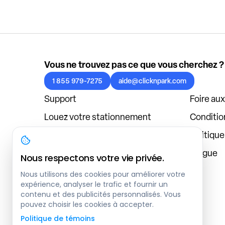
Vous ne trouvez pas ce que vous cherchez ?
1 855 979-7275
aide@clicknpark.com
Support
Foire au
Louez votre stationnement
Condition
Politique de confidentialité
Politiqu
À propos
Blogue
Nous respectons votre vie privée.
Connexion au tableau de bord
Nous utilisons des cookies pour améliorer votre
expérience, analyser le trafic et fournir un
contenu et des publicités personnalisés. Vous
pouvez choisir les cookies à accepter.
Politique de témoins