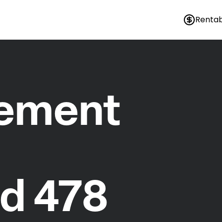
Rentab
nement
d 478