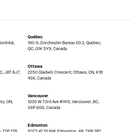
Québec
ontréal,
190-b, Dorchester Bureau 50.3, Quebec,
QC, G1K 5Y9, Canada
Ottawa
QC, J8T 8J7,
2250 Gladwin Crescent, Ottawa, ON, K1B
4S6, Canada
Vancouver
nto, ON,
1200 W 73rd Ave #1415, Vancouver, BC,
V6P 6G5, Canada
Edmonton
, T2P 2T8,
9373 47 St NW, Edmonton, AB, T6B 2R7,