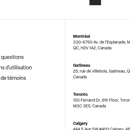
Montréal
330-6750 Av. de l'Esplanade, M
QC, H2V 1A2, Canada
x questions
Gatineau
s d'utilisation
25, rue de Villebois, Gatineau, 
Canada
e de témoins
Toronto
150 Ferrand Dr, 6th Floor, Toro
M3C 3E5, Canada
Calgary
444 5 Ave SW #400 Calgary, AB