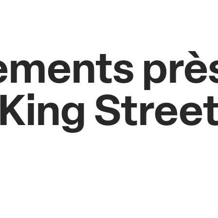
ments près
King Stree