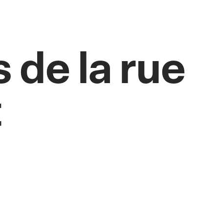
 de la rue
t