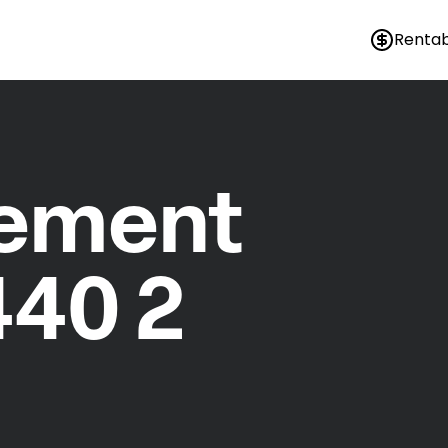
Rentab
nement
440 2