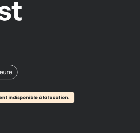
st
heure
 indisponible à la location.