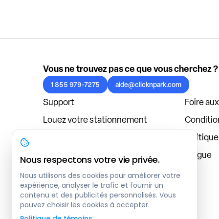
Vous ne trouvez pas ce que vous cherchez ?
1 855 979-7275
aide@clicknpark.com
Support
Foire au
Louez votre stationnement
Condition
Politique de confidentialité
Politiqu
À propos
Blogue
Nous respectons votre vie privée.
Connexion au tableau de bord
Nous utilisons des cookies pour améliorer votre
expérience, analyser le trafic et fournir un
contenu et des publicités personnalisés. Vous
pouvez choisir les cookies à accepter.
Politique de témoins