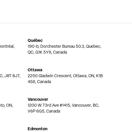
Québec
ontréal,
190-b, Dorchester Bureau 50.3, Quebec,
QC, G1K 5Y9, Canada
Ottawa
QC, J8T 8J7,
2250 Gladwin Crescent, Ottawa, ON, K1B
4S6, Canada
Vancouver
nto, ON,
1200 W 73rd Ave #1415, Vancouver, BC,
V6P 6G5, Canada
Edmonton