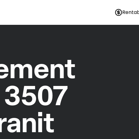
Rentab
nement
 3507
ranit