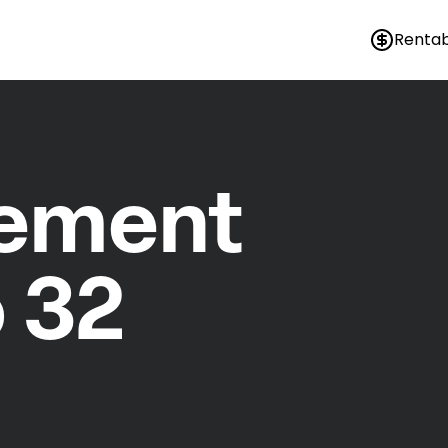
Rentab
nement
 32