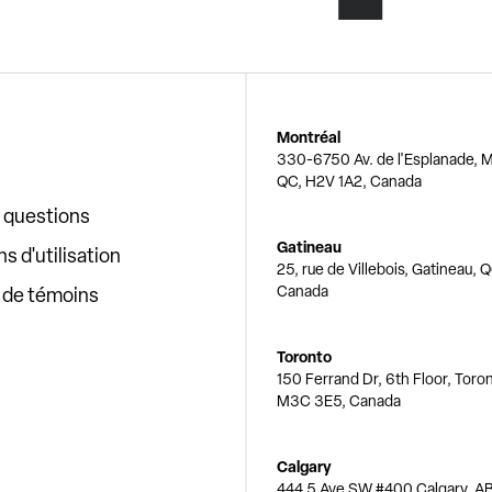
Montréal
330-6750 Av. de l'Esplanade, M
QC, H2V 1A2, Canada
x questions
Gatineau
s d'utilisation
25, rue de Villebois, Gatineau, 
Canada
e de témoins
Toronto
150 Ferrand Dr, 6th Floor, Toro
M3C 3E5, Canada
Calgary
444 5 Ave SW #400 Calgary, AB