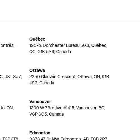
Québec
ontréal,
190-b, Dorchester Bureau 50.3, Quebec,
QC, G1K 5Y9, Canada
Ottawa
QC, J8T 8J7,
2250 Gladwin Crescent, Ottawa, ON, K1B
4S6, Canada
Vancouver
nto, ON,
1200 W 73rd Ave #1415, Vancouver, BC,
V6P 6G5, Canada
Edmonton
, T2P 2T8,
9373 47 St NW, Edmonton, AB, T6B 2R7,