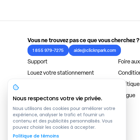
Vous ne trouvez pas ce que vous cherchez ?
1 855 979-7275
aide@clicknpark.com
Support
Foire au
Louez votre stationnement
Condition
Politique de confidentialité
Politiqu
À propos
Blogue
Nous respectons votre vie privée.
Connexion au tableau de bord
Nous utilisons des cookies pour améliorer votre
expérience, analyser le trafic et fournir un
contenu et des publicités personnalisés. Vous
pouvez choisir les cookies à accepter.
Politique de témoins