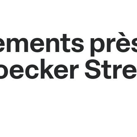
ments près
oecker Stre