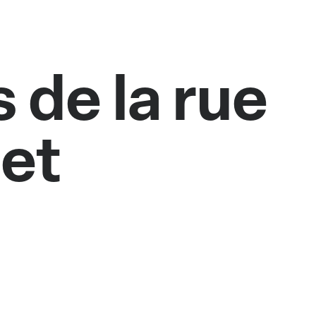
 de la rue
et