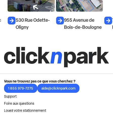
530 Rue Odette-
955 Avenue de
72
Oligny
Bois-de-Boulogne
M
Vous ne trouvez pas ce que vous cherchez ?
1 855 979-7275
aide@clicknpark.com
Support
Foire aux questions
Louez votre stationnement