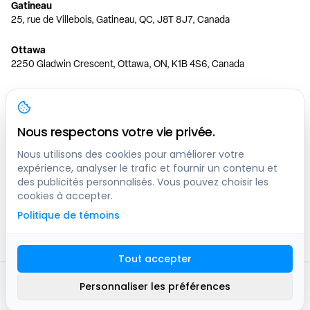
Gatineau
25, rue de Villebois, Gatineau, QC, J8T 8J7, Canada
Ottawa
2250 Gladwin Crescent, Ottawa, ON, K1B 4S6, Canada
Toronto
150 Ferrand Dr, 6th Floor, Toronto, ON, M3C 3E5, Canada
Nous respectons votre vie privée.
Vancouver
1200 W 73rd Ave #1415, Vancouver, BC, V6P 6G5, Canada
Nous utilisons des cookies pour améliorer votre
expérience, analyser le trafic et fournir un contenu et
des publicités personnalisés. Vous pouvez choisir les
Calgary
cookies à accepter.
444 5 Ave SW #400 Calgary, AB, T2P 2T8, Canada
Politique de témoins
Edmonton
9373 47 St NW, Edmonton, AB, T6B 2R7, Canada
Tout accepter
© clicknpark
2016 -
2026
Personnaliser les préférences
Plan du site
9413-8757 Quebec inc