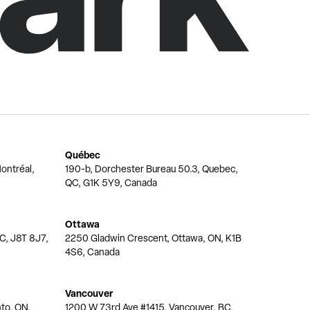
Québec
ontréal,
190-b, Dorchester Bureau 50.3, Quebec,
QC, G1K 5Y9, Canada
Ottawa
QC, J8T 8J7,
2250 Gladwin Crescent, Ottawa, ON, K1B
4S6, Canada
Vancouver
nto, ON,
1200 W 73rd Ave #1415, Vancouver, BC,