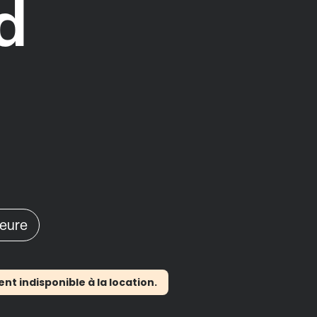
d
heure
 indisponible à la location.