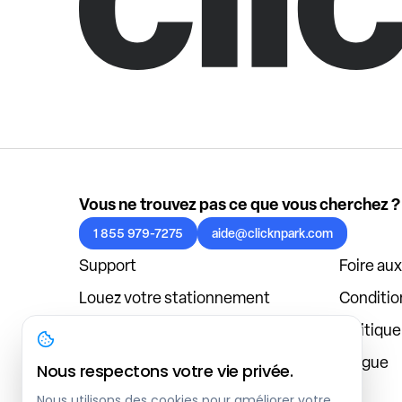
Vous ne trouvez pas ce que vous cherchez ?
1 855 979-7275
aide@clicknpark.com
Support
Foire au
Louez votre stationnement
Condition
Politique de confidentialité
Politiqu
À propos
Blogue
Nous respectons votre vie privée.
Connexion au tableau de bord
Nous utilisons des cookies pour améliorer votre