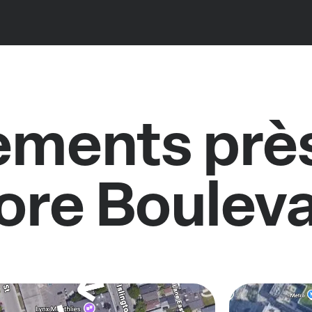
ments près
ore Boulev