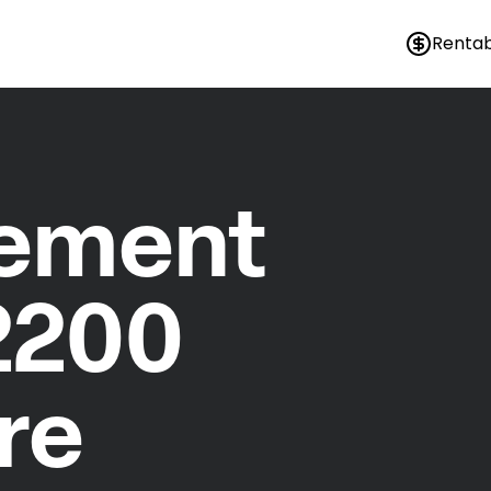
Rentab
nement
2200
re