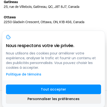
Gatineau
25, rue de Villebois, Gatineau, QC, J8T 8J7, Canada
Ottawa
2250 Gladwin Crescent, Ottawa, ON, K1B 4S6, Canada
Toronto
150 Ferrand Dr, 6th Floor, Toronto, ON, M3C 3E5, Canada
Nous respectons votre vie privée.
Vancouver
1200 W 73rd Ave #1415, Vancouver, BC, V6P 6G5, Canada
Nous utilisons des cookies pour améliorer votre
expérience, analyser le trafic et fournir un contenu et
des publicités personnalisés. Vous pouvez choisir les
Calgary
cookies à accepter.
444 5 Ave SW #400 Calgary, AB, T2P 2T8, Canada
Politique de témoins
Edmonton
9373 47 St NW, Edmonton, AB, T6B 2R7, Canada
Tout accepter
© clicknpark
2016 -
2026
Personnaliser les préférences
Plan du site
9413-8757 Quebec inc