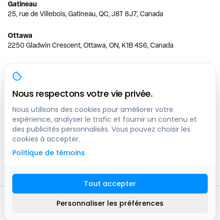
Gatineau
25, rue de Villebois, Gatineau, QC, J8T 8J7, Canada
Ottawa
2250 Gladwin Crescent, Ottawa, ON, K1B 4S6, Canada
Toronto
150 Ferrand Dr, 6th Floor, Toronto, ON, M3C 3E5, Canada
Nous respectons votre vie privée.
Vancouver
1200 W 73rd Ave #1415, Vancouver, BC, V6P 6G5, Canada
Nous utilisons des cookies pour améliorer votre
expérience, analyser le trafic et fournir un contenu et
des publicités personnalisés. Vous pouvez choisir les
Calgary
cookies à accepter.
444 5 Ave SW #400 Calgary, AB, T2P 2T8, Canada
Politique de témoins
Edmonton
9373 47 St NW, Edmonton, AB, T6B 2R7, Canada
Tout accepter
© clicknpark
2016 -
2026
Personnaliser les préférences
Plan du site
9413-8757 Quebec inc