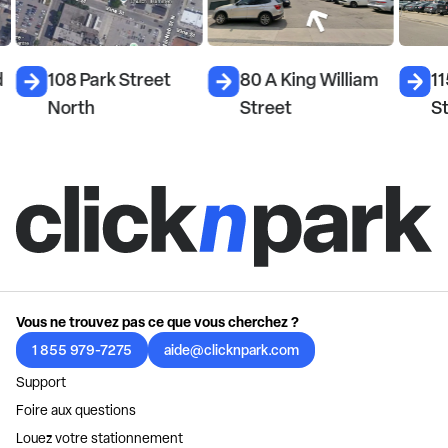
d
108 Park Street
80 A King William
11
North
Street
S
Vous ne trouvez pas ce que vous cherchez ?
1 855 979-7275
aide@clicknpark.com
Support
Foire aux questions
Louez votre stationnement