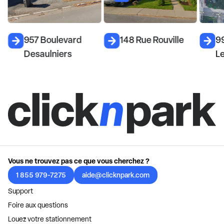
957 Boulevard
148 Rue Rouville
99
Desaulniers
L
Vous ne trouvez pas ce que vous cherchez ?
1 855 979-7275
aide@clicknpark.com
Support
Foire aux questions
Louez votre stationnement