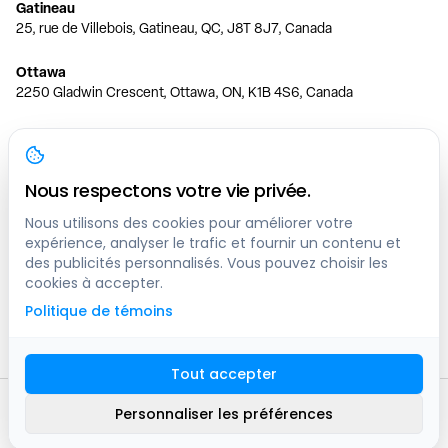
Gatineau
25, rue de Villebois, Gatineau, QC, J8T 8J7, Canada
Ottawa
2250 Gladwin Crescent, Ottawa, ON, K1B 4S6, Canada
Toronto
150 Ferrand Dr, 6th Floor, Toronto, ON, M3C 3E5, Canada
Nous respectons votre vie privée.
Vancouver
1200 W 73rd Ave #1415, Vancouver, BC, V6P 6G5, Canada
Nous utilisons des cookies pour améliorer votre
expérience, analyser le trafic et fournir un contenu et
des publicités personnalisés. Vous pouvez choisir les
Calgary
cookies à accepter.
444 5 Ave SW #400 Calgary, AB, T2P 2T8, Canada
Politique de témoins
Edmonton
9373 47 St NW, Edmonton, AB, T6B 2R7, Canada
Tout accepter
© clicknpark
2016 -
2026
Personnaliser les préférences
Plan du site
9413-8757 Quebec inc