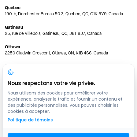
Québec
190-b, Dorchester Bureau 50.3, Quebec, QC, G1K 5Y9, Canada
Gatineau
25, rue de Villebois, Gatineau, QC, J8T 8J7, Canada
Ottawa
2250 Gladwin Crescent, Ottawa, ON, K1B 4S6, Canada
Toronto
150 Ferrand Dr, 6th Floor, Toronto, ON, M3C 3E5, Canada
Nous respectons votre vie privée.
Vancouver
1200 W 73rd Ave #1415, Vancouver, BC, V6P 6G5, Canada
Nous utilisons des cookies pour améliorer votre
expérience, analyser le trafic et fournir un contenu et
des publicités personnalisés. Vous pouvez choisir les
Calgary
cookies à accepter.
444 5 Ave SW #400 Calgary, AB, T2P 2T8, Canada
Politique de témoins
Edmonton
9373 47 St NW, Edmonton, AB, T6B 2R7, Canada