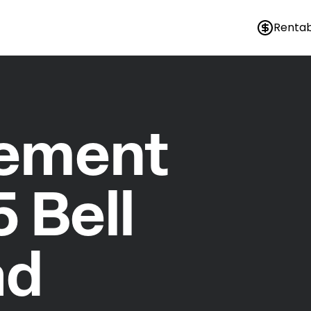
Rentab
nement
5 Bell
ad