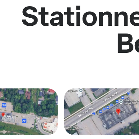
Stationne
B