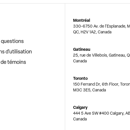
Montréal
330-6750 Av. de l'Esplanade, M
QC, H2V 1A2, Canada
x questions
Gatineau
s d'utilisation
25, rue de Villebois, Gatineau, 
Canada
e de témoins
Toronto
150 Ferrand Dr, 6th Floor, Toro
M3C 3E5, Canada
Calgary
444 5 Ave SW #400 Calgary, AB
Canada