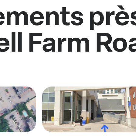
ments près
ell Farm Ro