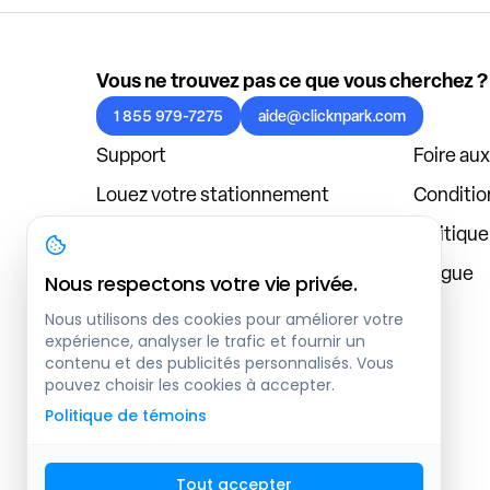
Vous ne trouvez pas ce que vous cherchez ?
1 855 979-7275
aide@clicknpark.com
Support
Foire au
Louez votre stationnement
Condition
Politique de confidentialité
Politiqu
À propos
Blogue
Nous respectons votre vie privée.
Connexion au tableau de bord
Nous utilisons des cookies pour améliorer votre
expérience, analyser le trafic et fournir un
contenu et des publicités personnalisés. Vous
pouvez choisir les cookies à accepter.
Politique de témoins
Tout accepter