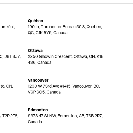
Québec
ontréal,
190-b, Dorchester Bureau 50.3, Quebec,
QC, G1K 5Y9, Canada
Ottawa
QC, J8T 8J7,
2250 Gladwin Crescent, Ottawa, ON, K1B
4S6, Canada
Vancouver
nto, ON,
1200 W 73rd Ave #1415, Vancouver, BC,
V6P 6G5, Canada
Edmonton
, T2P 2T8,
9373 47 St NW, Edmonton, AB, T6B 2R7,
Canada