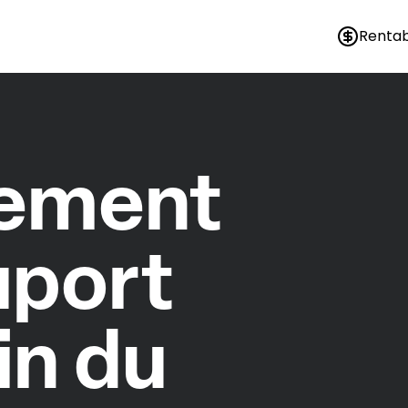
Rentab
nement
uport
in du