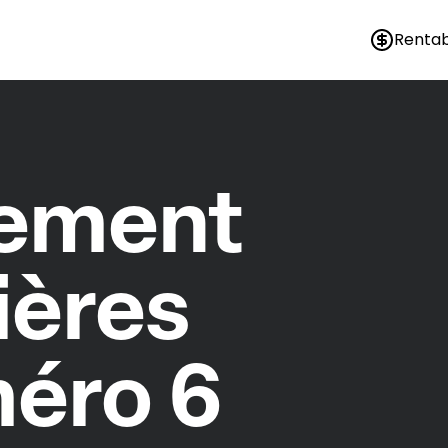
Rentab
nement
ières
éro 6