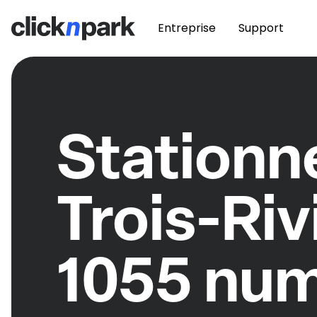
Entreprise
Support
Station
Trois-Riv
1055 num