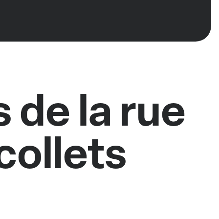
 de la rue
collets