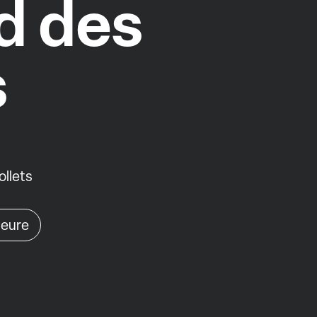
d des
s
llets
heure