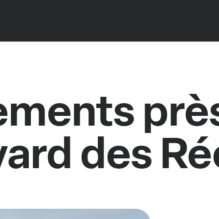
ments près
ard des Ré