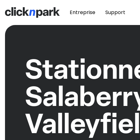
Entreprise
Support
Station
Salaberr
Valleyfie