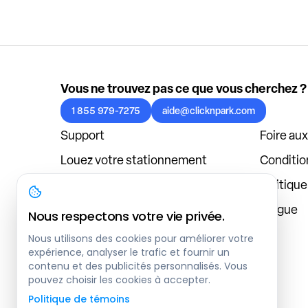
Vous ne trouvez pas ce que vous cherchez ?
1 855 979-7275
aide@clicknpark.com
Support
Foire au
Louez votre stationnement
Condition
Politique de confidentialité
Politiqu
À propos
Blogue
Nous respectons votre vie privée.
Connexion au tableau de bord
Nous utilisons des cookies pour améliorer votre
expérience, analyser le trafic et fournir un
contenu et des publicités personnalisés. Vous
pouvez choisir les cookies à accepter.
Politique de témoins