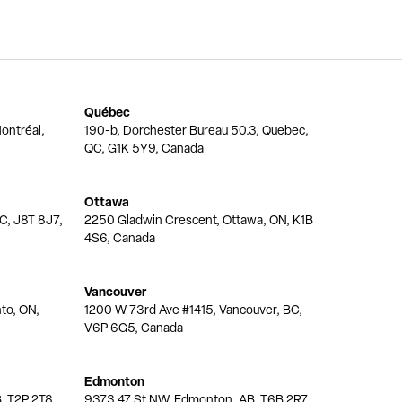
Québec
ontréal,
190-b, Dorchester Bureau 50.3, Quebec,
QC, G1K 5Y9, Canada
Ottawa
QC, J8T 8J7,
2250 Gladwin Crescent, Ottawa, ON, K1B
4S6, Canada
Vancouver
nto, ON,
1200 W 73rd Ave #1415, Vancouver, BC,
V6P 6G5, Canada
Edmonton
, T2P 2T8,
9373 47 St NW, Edmonton, AB, T6B 2R7,