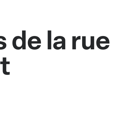
 de la rue
t