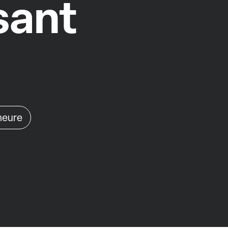
sant
'heure