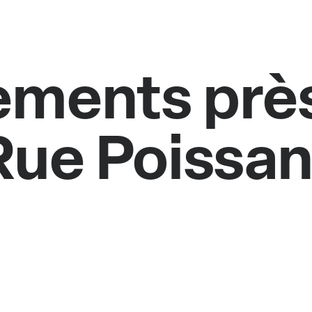
ments près
Rue Poissan