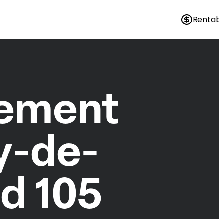
Rentab
nement
y-de-
ld 105