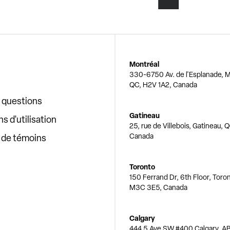
Montréal
330-6750 Av. de l'Esplanade, M
QC, H2V 1A2, Canada
x questions
Gatineau
s d'utilisation
25, rue de Villebois, Gatineau, 
Canada
e de témoins
Toronto
150 Ferrand Dr, 6th Floor, Toro
M3C 3E5, Canada
Calgary
444 5 Ave SW #400 Calgary, AB